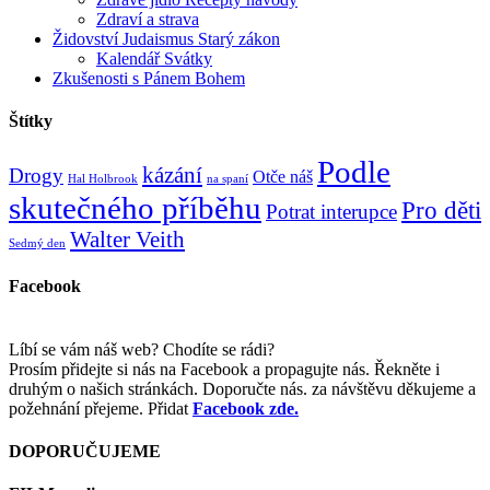
Zdraví a strava
Židovství Judaismus Starý zákon
Kalendář Svátky
Zkušenosti s Pánem Bohem
Štítky
Podle
kázání
Drogy
Otče náš
Hal Holbrook
na spaní
skutečného příběhu
Pro děti
Potrat interupce
Walter Veith
Sedmý den
Facebook
Líbí se vám náš web? Chodíte se rádi?
Prosím přidejte si nás na Facebook a propagujte nás. Řekněte i
druhým o našich stránkách. Doporučte nás. za návštěvu děkujeme a
požehnání přejeme. Přidat
Facebook zde.
DOPORUČUJEME