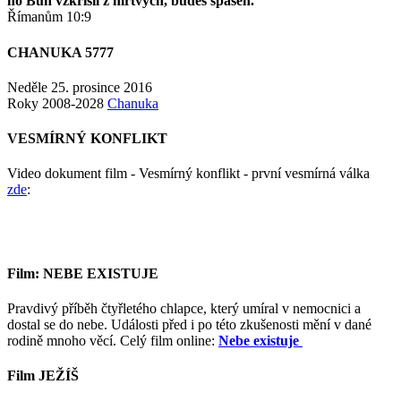
ho Bůh vzkřísil z mrtvých, budeš spasen.
Římanům 10:9
CHANUKA 5777
Neděle 25. prosince 2016
Roky 2008-2028
Chanuka
VESMÍRNÝ KONFLIKT
Video dokument film - Vesmírný konflikt - první vesmírná válka
zde
:
Film: NEBE EXISTUJE
Pravdivý příběh čtyřletého chlapce, který umíral v nemocnici a
dostal se do nebe. Události před i po této zkušenosti mění v dané
rodině mnoho věcí. Celý film online:
Nebe existuje
Film JEŽÍŠ