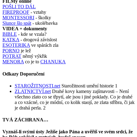
FILMy online
POŠLI TO DÁL
FIREPROOF
- vztahy
MONTESSORI
- školky
Slunce šlo spát
- ukolébavka
VIDEA + dokumenty
BIBLE
- kde se vzala?
KATKA
- drogová závislost
ESOTERIKA
ve spárách zla
PORNO
je lež
POTRAT
němý výkřik
MENORA
co je to
CHANUKA
Odkazy Doporučení
STAROŽITNOSTI.net
Starožitnosti umění historie 1
ZLATNICTVÍ.net
Drahé kovy kameny zajímavosti – Není
všechno zlato co se třpytí, ale jsou i jiné poklady. Co je drahé
a co vzácné, co je módní, co kolik staojí, ze zlata stříbra, či jak
je drahá perla. 2
TVÁ ZÁCHRANA…
Vyznáš-li svými ústy Ježíše jako Pána a uvěříš ve svém srdci, že