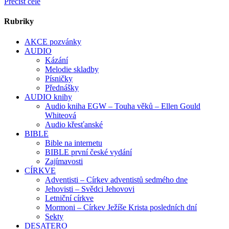
Přečíst celé
Rubriky
AKCE pozvánky
AUDIO
Kázání
Melodie skladby
Písničky
Přednášky
AUDIO knihy
Audio kniha EGW – Touha věků – Ellen Gould
Whiteová
Audio křesťanské
BIBLE
Bible na internetu
BIBLE první české vydání
Zajímavosti
CÍRKVE
Adventisti – Církev adventistů sedmého dne
Jehovisti – Svědci Jehovovi
Letniční církve
Mormoni – Církev Ježíše Krista posledních dní
Sekty
DESATERO