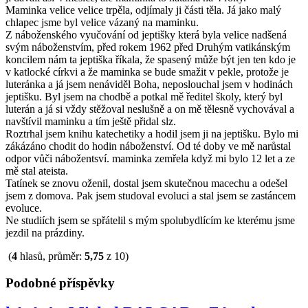
Maminka velice velice trpěla, odjímaly ji části těla. Já jako malý
chlapec jsme byl velice vázaný na maminku.
Z náboženského vyučování od jeptišky která byla velice nadšená
svým náboženstvím, před rokem 1962 před Druhým vatikánským
koncilem nám ta jeptiška říkala, že spasený může být jen ten kdo je
v katlocké církvi a že maminka se bude smažit v pekle, protože je
luteránka a já jsem nenáviděl Boha, neposlouchal jsem v hodinách
jeptišku. Byl jsem na chodbě a potkal mě ředitel školy, který byl
luterán a já si vždy stěžoval neslušně a on mě tělesně vychovával a
navštívil maminku a tím ještě přidal slz.
Roztrhal jsem knihu katechetiky a hodil jsem ji na jeptišku. Bylo mi
zákázáno chodit do hodin náboženství. Od té doby ve mě narůstal
odpor vůči nábožentsví. maminka zemřela když mi bylo 12 let a ze
mě stal ateista.
Tatínek se znovu oženil, dostal jsem skutečnou macechu a odešel
jsem z domova. Pak jsem studoval evoluci a stal jsem se zastáncem
evoluce.
Ne studiích jsem se spřátelil s mým spolubydlícím ke kterému jsme
jezdil na prázdiny.
(
4
hlasů, průměr:
5,75
z 10)
Podobné příspěvky