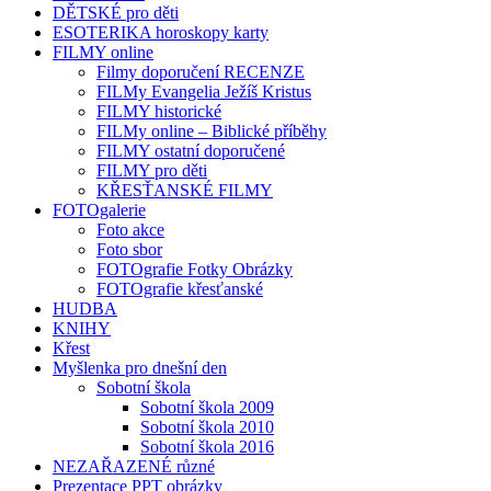
DĚTSKÉ pro děti
ESOTERIKA horoskopy karty
FILMY online
Filmy doporučení RECENZE
FILMy Evangelia Ježíš Kristus
FILMY historické
FILMy online – Biblické příběhy
FILMY ostatní doporučené
FILMY pro děti
KŘESŤANSKÉ FILMY
FOTOgalerie
Foto akce
Foto sbor
FOTOgrafie Fotky Obrázky
FOTOgrafie křesťanské
HUDBA
KNIHY
Křest
Myšlenka pro dnešní den
Sobotní škola
Sobotní škola 2009
Sobotní škola 2010
Sobotní škola 2016
NEZAŘAZENÉ různé
Prezentace PPT obrázky