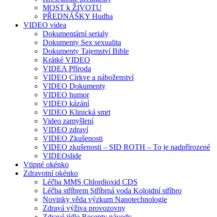
MOST k ŽIVOTU
PŘEDNÁŠKY Hudba
VIDEO videa
Dokumentární serialy
Dokumenty Sex sexualita
Dokumenty Tajemství Bible
Krátké VIDEO
VIDEA Příroda
VIDEO Církve a náboženství
VIDEO Dokumenty
VIDEO humor
VIDEO kázání
VIDEO Klinická smrt
Video zamyšlení
VIDEO zdraví
VIDEO Zkušenosti
VIDEO zkušenosti – SID ROTH – To je nadpřírozené
VIDEOslide
Vtipné okénko
Zdravotní okénko
Léčba MMS Chlordioxid CDS
Léčba stříbrem Stříbrná voda Koloidní stříbro
Novinky věda výzkum Nanotechnologie
Zdravá výživa provozovny
Zdravé jídlo Recepty návody