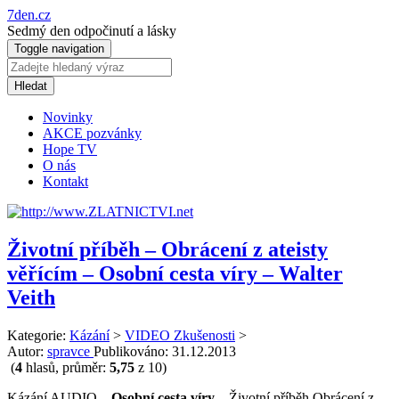
7den.cz
Sedmý den odpočinutí a lásky
Toggle navigation
Hledat
Novinky
AKCE pozvánky
Hope TV
O nás
Kontakt
Životní příběh – Obrácení z ateisty
věřícím – Osobní cesta víry – Walter
Veith
Kategorie:
Kázání
>
VIDEO Zkušenosti
>
Autor:
spravce
Publikováno:
31.12.2013
(
4
hlasů, průměr:
5,75
z 10)
Kázání AUDIO –
Osobní cesta víry
– Životní příběh Obrácení z