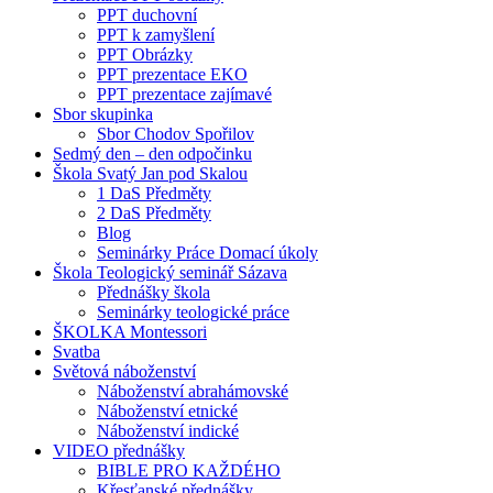
PPT duchovní
PPT k zamyšlení
PPT Obrázky
PPT prezentace EKO
PPT prezentace zajímavé
Sbor skupinka
Sbor Chodov Spořilov
Sedmý den – den odpočinku
Škola Svatý Jan pod Skalou
1 DaS Předměty
2 DaS Předměty
Blog
Seminárky Práce Domací úkoly
Škola Teologický seminář Sázava
Přednášky škola
Seminárky teologické práce
ŠKOLKA Montessori
Svatba
Světová náboženství
Náboženství abrahámovské
Náboženství etnické
Náboženství indické
VIDEO přednášky
BIBLE PRO KAŽDÉHO
Křesťanské přednášky