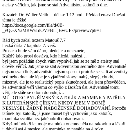
ateisty věřícím, jak jsme se stal Adventistou sedmého dne.
Kazatel: Dr. Walter Veith délka: 1:12 hod Překlad en-cz Dnešní
téma je těžké
https://docs.google.com/file/d/0B-
_vQGXYaMBWa1dOVFBITjBwUFk/preview?pli=1
Rád bych začal textem Matouš 7,7
hezká čísla 7 kapitola 7. verš.
Proste a bude vám dáno, hledejte a neleznete,…
Každý kdo prosí dostává, kdo hledá, nalézá…
byl jsem požádán abych vám vyprávěl jak se ze mě z ateisty stal
člověk věřící. Jak jsme se stal Adventistou sedmého dne. Adventisté
nejsou svatí lidé, adventisté nejsou spasení protože se stali adventisty
sedmého dne, ale lépe je vyjádření slovy: nahý, slepý, chudý,
mizerný, ale je to realistický popis skutečnosti, ale jsem přesvědčen,
že adventisté veří všemu co vyšlo z Božích úst. Adventisté tomu
věří, ale stále se o tom dohadují….
MŮJ OTEC BYL ŘÍMSKÝ KATOLÍK A MAMINKA PATŘILA
K LUTERÁNSKÉ CÍRKVI. NIKDY JSEM V DOMĚ
NESLYŠEL ŽÁDNÉ NÁBOŽENSKÉ DOHADOVÁNÍ. Protože
tatínek byl katolík, já jsme musel být vychován jako katolík,
maminka svolila bez jakéhokoli dohadování.
Když mi bylo 8 let moje maminka onemocněla na rakovinu a lékaři
ji dávali asi 4 mesíce, ale maminka to natáhla na 4 roky.