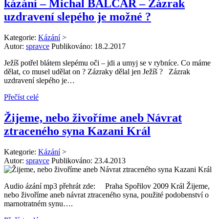
kázání – Michal BALCAR – Zázrak
uzdravení slepého je možné ?
Kategorie:
Kázání
>
Autor:
spravce
Publikováno:
18.2.2017
Ježíš potřel blátem slepému oči – jdi a umyj se v rybníce. Co máme
dělat, co musel udělat on ? Zázraky dělal jen Ježíš ? Zázrak
uzdravení slepého je…
Přečíst celé
Žijeme, nebo živoříme aneb Návrat
ztraceného syna Kazani Král
Kategorie:
Kázání
>
Autor:
spravce
Publikováno:
23.4.2013
Audio ázání mp3 přehrát zde: Praha Spořilov 2009 Král Žijeme,
nebo živoříme aneb návrat ztraceného syna, použité podobenství o
marnotratném synu….