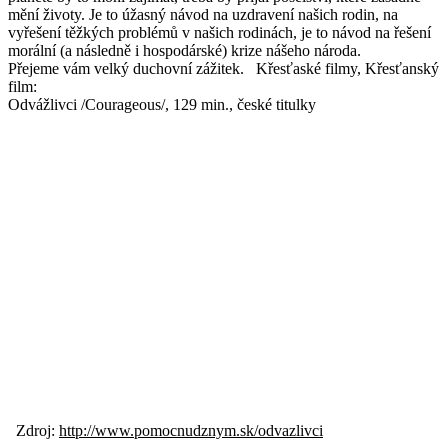
mění životy. Je to úžasný návod na uzdravení našich rodin, na
vyřešení těžkých problémů v našich rodinách, je to návod na řešení
morální (a následně i hospodárské) krize nášeho národa.
Přejeme vám velký duchovní zážitek. Křesťaské filmy, Křesťanský
film:
Odvážlivci /Courageous/, 129 min., české titulky
Zdroj:
http://www.pomocnudznym.sk/odvazlivci