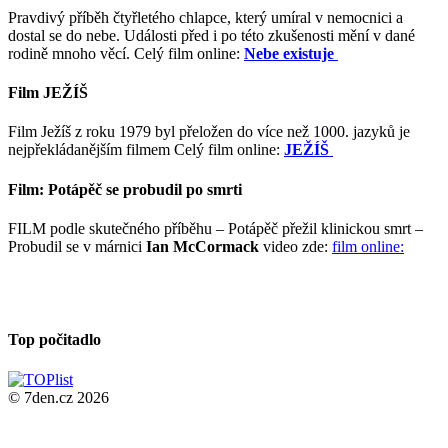
Pravdivý příběh čtyřletého chlapce, který umíral v nemocnici a
dostal se do nebe. Události před i po této zkušenosti mění v dané
rodině mnoho věcí. Celý film online:
Nebe existuje
Film JEŽÍŠ
Film Ježíš z roku 1979 byl přeložen do více než 1000. jazyků je
nejpřekládanějším filmem Celý film online:
JEŽÍŠ
Film: Potápěč se probudil po smrti
FILM podle skutečného příběhu – Potápěč přežil klinickou smrt –
Probudil se v márnici
Ian McCormack
video zde:
film online:
Top počitadlo
© 7den.cz 2026