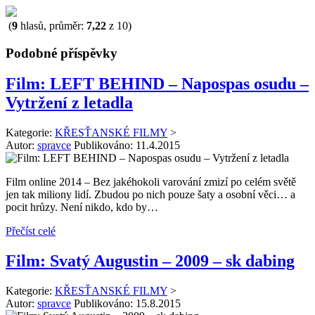
(
9
hlasů, průměr:
7,22
z 10)
Podobné příspěvky
Film: LEFT BEHIND – Napospas osudu –
Vytržení z letadla
Kategorie:
KŘESŤANSKÉ FILMY
>
Autor:
spravce
Publikováno:
11.4.2015
Film online 2014 – Bez jakéhokoli varování zmizí po celém světě
jen tak miliony lidí. Zbudou po nich pouze šaty a osobní věci… a
pocit hrůzy. Není nikdo, kdo by…
Přečíst celé
Film: Svatý Augustin – 2009 – sk dabing
Kategorie:
KŘESŤANSKÉ FILMY
>
Autor:
spravce
Publikováno:
15.8.2015