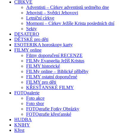
CÍRKVE
Adventisti – Církev adventistů sedmého dne
Jehovisti – Svědci Jehovovi
Letniční církve
Mormoni – Církev Ježíše Krista posledních dní
Sekty
DESATERO
DĚTSKÉ pro děti
ESOTERIKA horoskopy karty
FILMY online
Filmy doporučení RECENZE
FILMy Evangelia Ježíš Kristus
FILMY historické
FILMy online – Biblické příběhy
FILMY ostatní doporučené
FILMY pro děti
KŘESŤANSKÉ FILMY
FOTOgalerie
Foto akce
Foto sbor
FOTOgrafie Fotky Obrázky
FOTOgrafie křesťanské
HUDBA
KNIHY
Křest