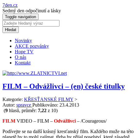
7den.cz
Sedmý den odpočinutí a lásky
Toggle navigation
Hledat
Novinky
AKCE pozvánky
Hope TV
O nás
Kontakt
FILM – Odvážlivci – (en) české titulky
Kategorie:
KŘESŤANSKÉ FILMY
>
Autor:
spravce
Publikováno:
23.4.2013
(
9
hlasů, průměr:
7,22
z 10)
FILM
VIDEO – FILM –
Odvážlivci
– /Courageous/
Podívejte se na další krásný kresťanský film. Každého muže na této
planetě by to mohl zajímat, třeba by přijal poselství, které zásadně