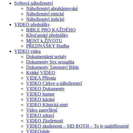
Světová náboženství
Náboženství abrahámovské
Náboženství etnické
Náboženství indické
VIDEO přednášky
BIBLE PRO KAŽDÉHO
Křesťanské přednášky
MOST k ŽIVOTU
PŘEDNÁŠKY Hudba
VIDEO videa
Dokumentární serialy
Dokumenty Sex sexualita
Dokumenty Tajemství Bible
Krátké VIDEO
VIDEA Příroda
VIDEO Církve a náboženství
VIDEO Dokumenty
VIDEO humor
VIDEO kázání
VIDEO Klinická smrt
Video zamyšlení
VIDEO zdraví
VIDEO Zkušenosti
VIDEO zkušenosti – SID ROTH – To je nadpřírozené
VIDEOslide