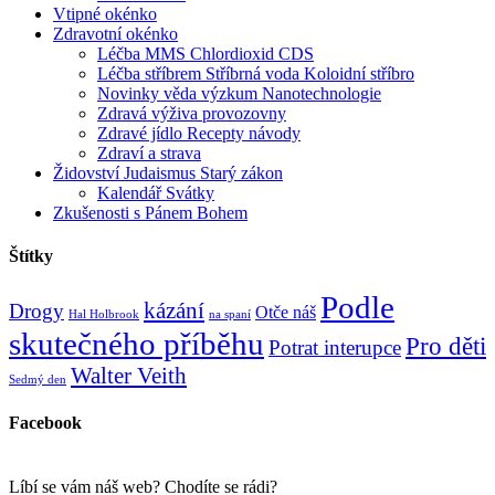
Vtipné okénko
Zdravotní okénko
Léčba MMS Chlordioxid CDS
Léčba stříbrem Stříbrná voda Koloidní stříbro
Novinky věda výzkum Nanotechnologie
Zdravá výživa provozovny
Zdravé jídlo Recepty návody
Zdraví a strava
Židovství Judaismus Starý zákon
Kalendář Svátky
Zkušenosti s Pánem Bohem
Štítky
Podle
kázání
Drogy
Otče náš
Hal Holbrook
na spaní
skutečného příběhu
Pro děti
Potrat interupce
Walter Veith
Sedmý den
Facebook
Líbí se vám náš web? Chodíte se rádi?