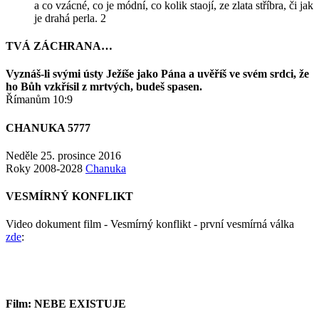
a co vzácné, co je módní, co kolik staojí, ze zlata stříbra, či jak
je drahá perla. 2
TVÁ ZÁCHRANA…
Vyznáš-li svými ústy Ježíše jako Pána a uvěříš ve svém srdci, že
ho Bůh vzkřísil z mrtvých, budeš spasen.
Římanům 10:9
CHANUKA 5777
Neděle 25. prosince 2016
Roky 2008-2028
Chanuka
VESMÍRNÝ KONFLIKT
Video dokument film - Vesmírný konflikt - první vesmírná válka
zde
:
Film: NEBE EXISTUJE