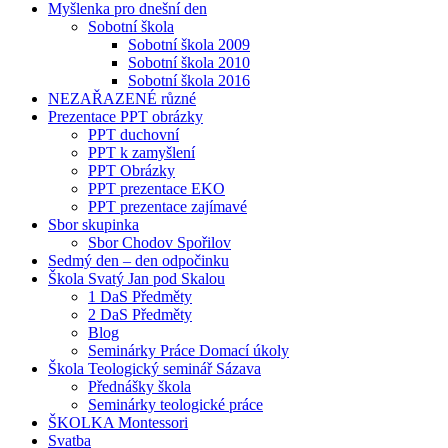
Myšlenka pro dnešní den
Sobotní škola
Sobotní škola 2009
Sobotní škola 2010
Sobotní škola 2016
NEZAŘAZENÉ různé
Prezentace PPT obrázky
PPT duchovní
PPT k zamyšlení
PPT Obrázky
PPT prezentace EKO
PPT prezentace zajímavé
Sbor skupinka
Sbor Chodov Spořilov
Sedmý den – den odpočinku
Škola Svatý Jan pod Skalou
1 DaS Předměty
2 DaS Předměty
Blog
Seminárky Práce Domací úkoly
Škola Teologický seminář Sázava
Přednášky škola
Seminárky teologické práce
ŠKOLKA Montessori
Svatba