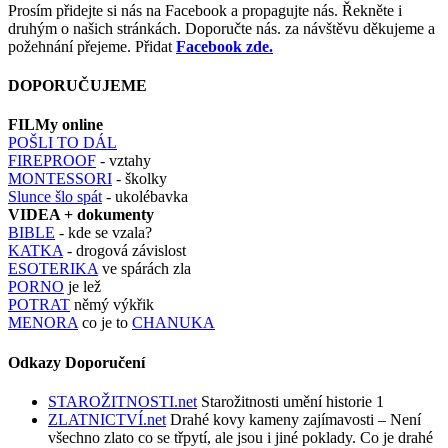
Prosím přidejte si nás na Facebook a propagujte nás. Řekněte i
druhým o našich stránkách. Doporučte nás. za návštěvu děkujeme a
požehnání přejeme. Přidat
Facebook zde.
DOPORUČUJEME
FILMy online
POŠLI TO DÁL
FIREPROOF
- vztahy
MONTESSORI
- školky
Slunce šlo spát
- ukolébavka
VIDEA + dokumenty
BIBLE
- kde se vzala?
KATKA
- drogová závislost
ESOTERIKA
ve spárách zla
PORNO
je lež
POTRAT
němý výkřik
MENORA
co je to
CHANUKA
Odkazy Doporučení
STAROŽITNOSTI.net
Starožitnosti umění historie 1
ZLATNICTVÍ.net
Drahé kovy kameny zajímavosti – Není
všechno zlato co se třpytí, ale jsou i jiné poklady. Co je drahé