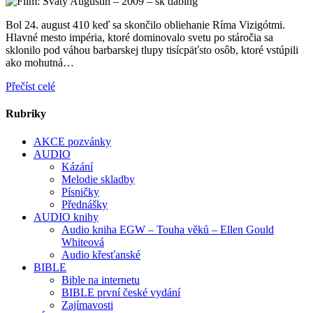
Bol 24. august 410 keď sa skončilo obliehanie Ríma Vizigótmi.
Hlavné mesto impéria, ktoré dominovalo svetu po stáročia sa
sklonilo pod váhou barbarskej tlupy tisícpäťsto osôb, ktoré vstúpili
ako mohutná…
Přečíst celé
Rubriky
AKCE pozvánky
AUDIO
Kázání
Melodie skladby
Písničky
Přednášky
AUDIO knihy
Audio kniha EGW – Touha věků – Ellen Gould
Whiteová
Audio křesťanské
BIBLE
Bible na internetu
BIBLE první české vydání
Zajímavosti