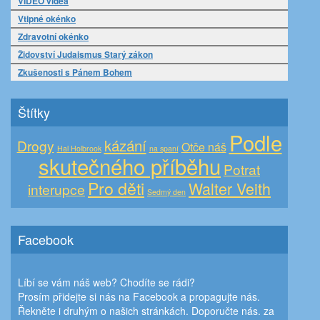
VIDEO videa
Vtipné okénko
Zdravotní okénko
Židovství Judaismus Starý zákon
Zkušenosti s Pánem Bohem
Štítky
Podle
kázání
Drogy
Otče náš
Hal Holbrook
na spaní
skutečného příběhu
Potrat
Pro děti
Walter Veith
interupce
Sedmý den
Facebook
Líbí se vám náš web? Chodíte se rádi?
Prosím přidejte si nás na Facebook a propagujte nás.
Řekněte i druhým o našich stránkách. Doporučte nás. za