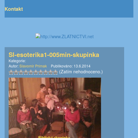
Kontakt
Sl-esoterika1-005min-skupinka
Kategorie:
Autor:
Slavomir Primak
Publikováno:
13.6.2014
(Zatím nehodnoceno.)