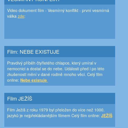
Video dokument film - Vesmírný konflikt - první vesmírná
válka
zde
:
Film: NEBE EXISTUJE
Pravdivý příběh čtyřletého chlapce, který umíral v
nemocnici a dostal se do nebe. Události před i po této
zkušenosti mění v dané rodině mnoho věcí. Celý film
online:
Nebe existuje
Film JEŽÍŠ
Film Ježíš z roku 1979 byl přeložen do více než 1000.
jazyků je nejpřekládanějším filmem Celý film online:
JEŽÍŠ