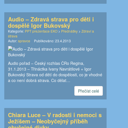
Audio – Zdravá strava pro děti i
dospělé Igor Bukovský
Kategorie:
PPT prezentace EKO
>
Přednášky
>
Zdraví a
strava
Autor:
spravce
Publikováno:
23.4.2013
Audio pořad – Český rozhlas ČRo Regina,
31.1.2013 – Třináctka Ivany Navrátilové + Igor
Bukovský Strava od dětí do dospělosti, co je vhodné
a co není dobrá strava. Co dělat…
Přečíst celé
Chiara Luce – V radosti i nemoci s
Ježíšem – Neobyčejný příběh
obyčejné dívky