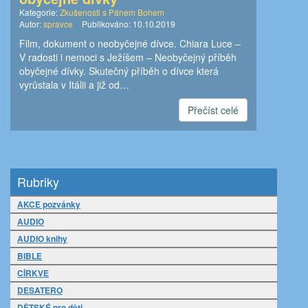
Kategorie:
Zkušenosti s Pánem Bohem
Autor:
spravce
Publikováno:
10.10.2019
Film, dokument o neobyčejné dívce. Chiara Luce –
V radosti i nemoci s Ježíšem – Neobyčejný příběh
obyčejné dívky. Skutečný příběh o dívce která
vyrůstala v Itálii a již od…
Přečíst celé
Rubriky
AKCE pozvánky
AUDIO
AUDIO knihy
BIBLE
CÍRKVE
DESATERO
DĚTSKÉ pro děti