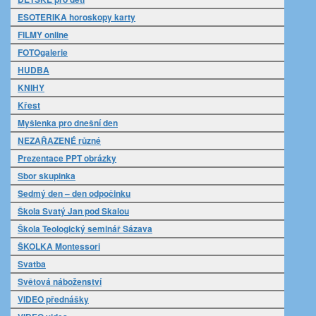
ESOTERIKA horoskopy karty
FILMY online
FOTOgalerie
HUDBA
KNIHY
Křest
Myšlenka pro dnešní den
NEZAŘAZENÉ různé
Prezentace PPT obrázky
Sbor skupinka
Sedmý den – den odpočinku
Škola Svatý Jan pod Skalou
Škola Teologický seminář Sázava
ŠKOLKA Montessori
Svatba
Světová náboženství
VIDEO přednášky