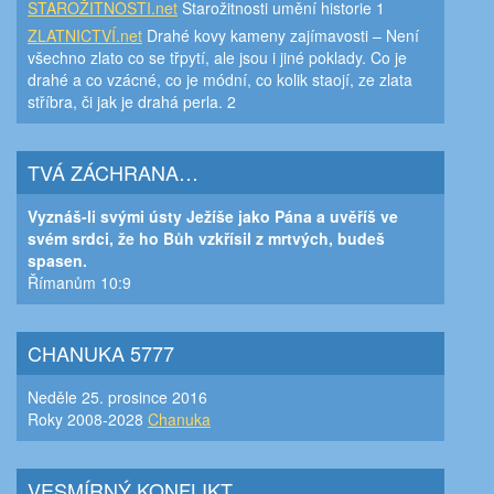
STAROŽITNOSTI.net
Starožitnosti umění historie 1
ZLATNICTVÍ.net
Drahé kovy kameny zajímavosti – Není
všechno zlato co se třpytí, ale jsou i jiné poklady. Co je
drahé a co vzácné, co je módní, co kolik staojí, ze zlata
stříbra, či jak je drahá perla. 2
TVÁ ZÁCHRANA…
Vyznáš-li svými ústy Ježíše jako Pána a uvěříš ve
svém srdci, že ho Bůh vzkřísil z mrtvých, budeš
spasen.
Římanům 10:9
CHANUKA 5777
Neděle 25. prosince 2016
Roky 2008-2028
Chanuka
VESMÍRNÝ KONFLIKT