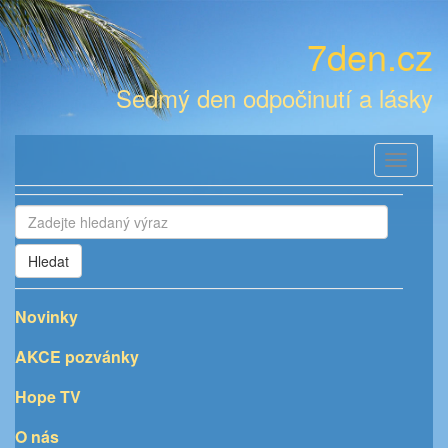
7den.cz
Sedmý den odpočinutí a lásky
Toggle
navigati
Hledat
Novinky
AKCE pozvánky
Hope TV
O nás