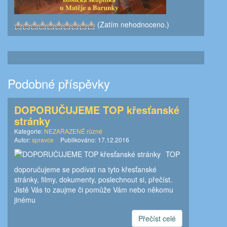
(Zatím nehodnoceno.)
Podobné příspěvky
DOPORUČUJEME TOP křesťanské
stránky
Kategorie:
NEZAŘAZENÉ různé
Autor:
spravce
Publikováno:
17.12.2016
TOP
doporučujeme se podívat na tyto křesťanské
stránky, filmy, dokumenty, poslechnout si, přečíst.
Jistě Vás to zaujme či pomůže Vám nebo někomu
jinému
Přečíst celé