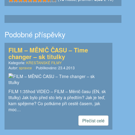
Podobné příspěvky
FILM – MĚNIČ ČASU – Time
changer – sk titulky
Kategorie:
KŘESŤANSKÉ FILMY
Autor:
spravce
Publikováno:
23.4.2013
FILM 1:35hod VIDEO – FILM – Měnič času (EN, sk
titulky) Jak bylo před sto lety a předtím? Jak je teď,
kam spějeme? Co potkáme při cestě časem, jak
moc…
Přečíst celé