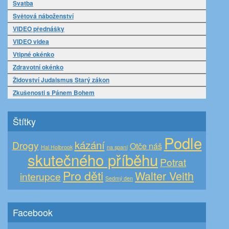
Svatba
Světová náboženství
VIDEO přednášky
VIDEO videa
Vtipné okénko
Zdravotní okénko
Židovství Judaismus Starý zákon
Zkušenosti s Pánem Bohem
Štítky
Podle
kázání
Drogy
Otče náš
Hal Holbrook
na spaní
skutečného příběhu
Potrat
Pro děti
Walter Veith
interupce
Sedmý den
Facebook