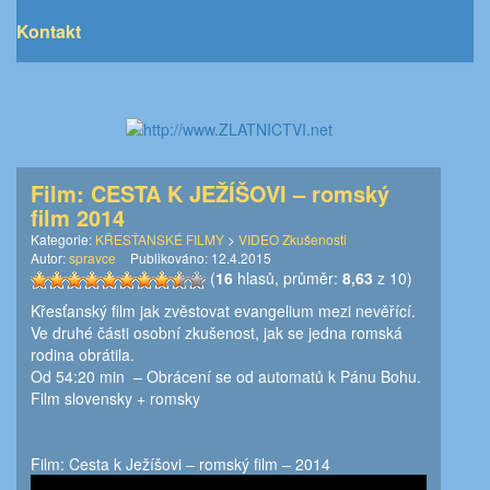
Kontakt
Film: CESTA K JEŽÍŠOVI – romský
film 2014
Kategorie:
KŘESŤANSKÉ FILMY
>
VIDEO Zkušenosti
Autor:
spravce
Publikováno:
12.4.2015
(
16
hlasů, průměr:
8,63
z 10)
Křesťanský film jak zvěstovat evangelium mezi nevěřící.
Ve druhé části osobní zkušenost, jak se jedna romská
rodina obrátila.
Od 54:20 min – Obrácení se od automatů k Pánu Bohu.
Film slovensky + romsky
Film: Cesta k Ježíšovi – romský film – 2014