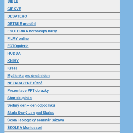
BIBLE
CÍRKVE
DESATERO
DĚTSKÉ pro děti
ESOTERIKA horoskopy karty
FILMY online
FOTOgalerie
HUDBA
KNIHY
Křest
Myšlenka pro dnešní den
NEZAŘAZENÉ různé
Prezentace PPT obrázky
Sbor skupinka
Sedmý den – den odpočinku
Škola Svatý Jan pod Skalou
Škola Teologický seminář Sázava
ŠKOLKA Montessori