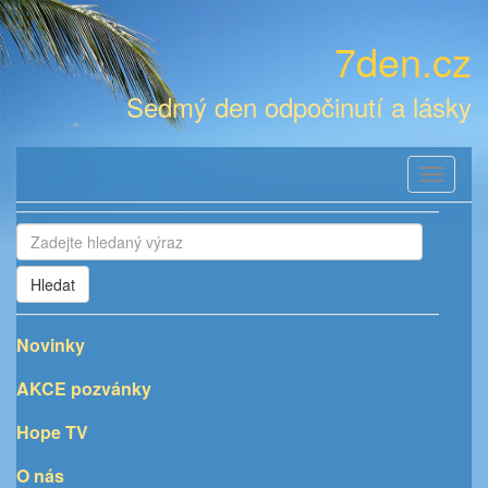
7den.cz
Sedmý den odpočinutí a lásky
Toggle
navigati
Hledat
Novinky
AKCE pozvánky
Hope TV
O nás