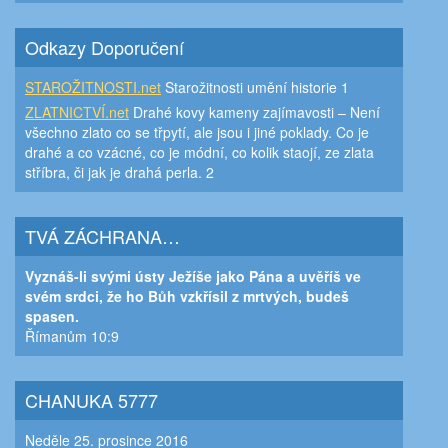
Odkazy Doporučení
STAROŽITNOSTI.net
Starožitnosti umění historie 1
ZLATNICTVÍ.net
Drahé kovy kameny zajímavosti – Není
všechno zlato co se třpytí, ale jsou i jiné poklady. Co je
drahé a co vzácné, co je módní, co kolik staojí, ze zlata
stříbra, či jak je drahá perla. 2
TVÁ ZÁCHRANA…
Vyznáš-li svými ústy Ježíše jako Pána a uvěříš ve
svém srdci, že ho Bůh vzkřísil z mrtvých, budeš
spasen.
Římanům 10:9
CHANUKA 5777
Neděle 25. prosince 2016