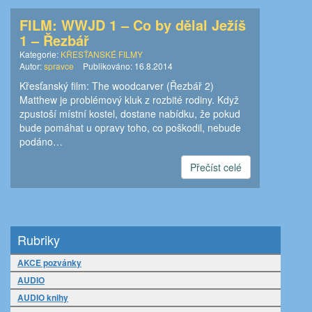
FILM: WWJD 1 – Co by dělal Ježíš
1 – Řezbář
Kategorie:
KŘESŤANSKÉ FILMY
Autor:
spravce
Publikováno:
16.8.2014
Křesťanský film: The woodcarver (Řezbář 2)
Matthew je problémový kluk z rozbité rodiny. Když
zpustoší místní kostel, dostane nabídku, že pokud
bude pomáhat u opravy toho, co poškodil, nebude
podáno…
Přečíst celé
Rubriky
AKCE pozvánky
AUDIO
AUDIO knihy