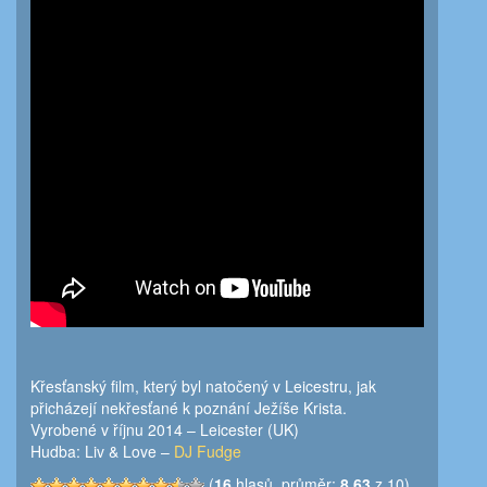
Křesťanský film, který byl natočený v Leicestru, jak
přicházejí nekřesťané k poznání Ježíše Krista.
Vyrobené v říjnu 2014 – Leicester (UK)
Hudba: Liv & Love –
DJ Fudge
(
16
hlasů, průměr:
8,63
z 10)