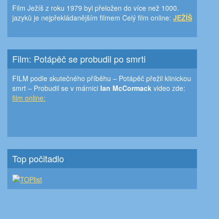
Film Ježíš z roku 1979 byl přeložen do více než 1000.
jazyků je nejpřekládanějším filmem Celý film online:
JEŽÍŠ
Film: Potápěč se probudil po smrti
FILM podle skutečného příběhu – Potápěč přežil klinickou
smrt – Probudil se v márnici
Ian McCormack
video zde:
film online:
Top počitadlo
© 7den.cz 2026