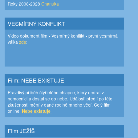
Roky 2008-2028
Chanuka
VESMÍRNÝ KONFLIKT
Video dokument film - Vesmírný konflikt - první vesmírná
válka
zde
:
Film: NEBE EXISTUJE
Pravdivý příběh čtyřletého chlapce, který umíral v
nemocnici a dostal se do nebe. Události před i po této
zkušenosti mění v dané rodině mnoho věcí. Celý film
online:
Nebe existuje
Film JEŽÍŠ