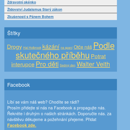
Zdravotní okénko
Židovství Judaismus Starý zákon
Zkušenosti s Pánem Bohem
Štítky
Podle
kázání
Drogy
Otče náš
Hal Holbrook
na spaní
skutečného příběhu
Potrat
Pro děti
Walter Veith
interupce
Sedmý den
Facebook
Líbí se vám náš web? Chodíte se rádi?
Prosím přidejte si nás na Facebook a propagujte nás.
Řekněte i druhým o našich stránkách. Doporučte nás. za
návštěvu děkujeme a požehnání přejeme. Přidat
Facebook zde.