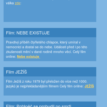
válka
zde
:
Film: NEBE EXISTUJE
Pravdivý příběh čtyřletého chlapce, který umíral v
nemocnici a dostal se do nebe. Události před i po této
zkušenosti mění v dané rodině mnoho věcí. Celý film
online:
Nebe existuje
Film JEŽÍŠ
Film Ježíš z roku 1979 byl přeložen do více než 1000.
jazyků je nejpřekládanějším filmem Celý film online:
JEŽÍŠ
Film: Potápěč se probudil po smrti