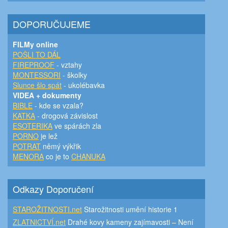
DOPORUČUJEME
FILMy online
POŠLI TO DÁL
FIREPROOF
- vztahy
MONTESSORI
- školky
Slunce šlo spát
- ukolébavka
VIDEA + dokumenty
BIBLE
- kde se vzala?
KATKA
- drogová závislost
ESOTERIKA
ve spárách zla
PORNO
je lež
POTRAT
němý výkřik
MENORA
co je to
CHANUKA
Odkazy Doporučení
STAROŽITNOSTI.net
Starožitnosti umění historie 1
ZLATNICTVÍ.net
Drahé kovy kameny zajímavosti – Není