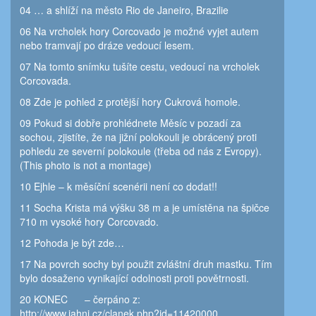
04 … a shlíží na město Rio de Janeiro, Brazilie
06 Na vrcholek hory Corcovado je možné vyjet autem
nebo tramvají po dráze vedoucí lesem.
07 Na tomto snímku tušíte cestu, vedoucí na vrcholek
Corcovada.
08 Zde je pohled z protější hory Cukrová homole.
09 Pokud si dobře prohlédnete Měsíc v pozadí za
sochou, zjistíte, že na jižní polokouli je obrácený proti
pohledu ze severní polokoule (třeba od nás z Evropy).
(This photo is not a montage)
10 Ejhle – k měsíční scenérii není co dodat!!
11 Socha Krista má výšku 38 m a je umístěna na špičce
710 m vysoké hory Corcovado.
12 Pohoda je být zde…
17 Na povrch sochy byl použit zvláštní druh mastku. Tím
bylo dosaženo vynikající odolnosti proti povětrnosti.
20 KONEC – čerpáno z:
http://www.jahni.cz/clanek.php?id=11420000