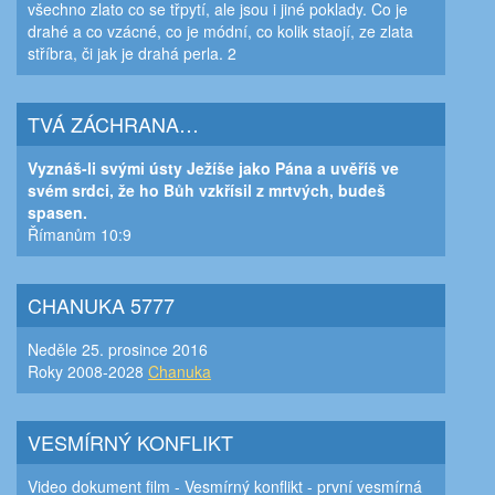
všechno zlato co se třpytí, ale jsou i jiné poklady. Co je
drahé a co vzácné, co je módní, co kolik staojí, ze zlata
stříbra, či jak je drahá perla. 2
TVÁ ZÁCHRANA…
Vyznáš-li svými ústy Ježíše jako Pána a uvěříš ve
svém srdci, že ho Bůh vzkřísil z mrtvých, budeš
spasen.
Římanům 10:9
CHANUKA 5777
Neděle 25. prosince 2016
Roky 2008-2028
Chanuka
VESMÍRNÝ KONFLIKT
Video dokument film - Vesmírný konflikt - první vesmírná