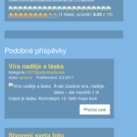
(
1
hlasů, průměr:
8,00
z 10)
Podobné příspěvky
Víra naděje a láska
Kategorie:
FOTOgrafie křesťanské
Autor:
spravce
Publikováno:
3.2.2017
A tak zůstává víra, naděje,
láska – ale největší z té
trojice je láska. Korintským 13. faith hope love
Přečíst celé
Stvoreni sveta foto