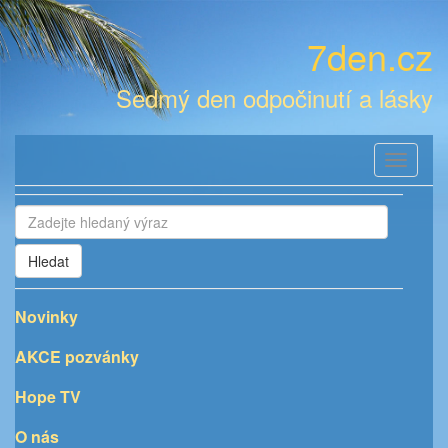
7den.cz
Sedmý den odpočinutí a lásky
Toggle
navigati
Hledat
Novinky
AKCE pozvánky
Hope TV
O nás