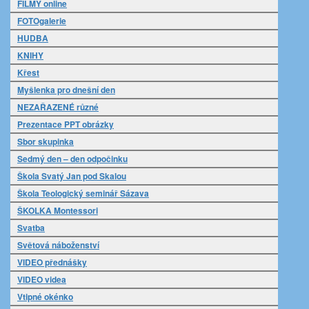
FILMY online
FOTOgalerie
HUDBA
KNIHY
Křest
Myšlenka pro dnešní den
NEZAŘAZENÉ různé
Prezentace PPT obrázky
Sbor skupinka
Sedmý den – den odpočinku
Škola Svatý Jan pod Skalou
Škola Teologický seminář Sázava
ŠKOLKA Montessori
Svatba
Světová náboženství
VIDEO přednášky
VIDEO videa
Vtipné okénko