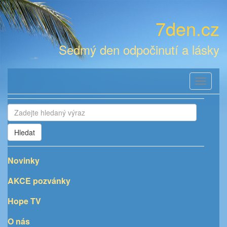
7den.cz
Sedmý den odpočinutí a lásky
Toggle
navigati
Hledat
Novinky
AKCE pozvánky
Hope TV
O nás