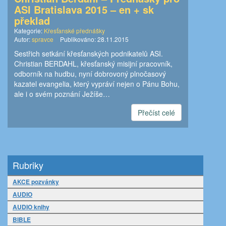
ASI Bratislava 2015 – en + sk
překlad
Kategorie:
Křesťanské přednášky
Autor:
spravce
Publikováno:
28.11.2015
Sestřich setkání křesťanských podnikatelů ASI.
Christian BERDAHL, křesťanský misijní pracovník,
odborník na hudbu, nyní dobrovoný plnočasový
kazatel evangelia, který vypráví nejen o Pánu Bohu,
ale i o svém poznání Ježíše…
Přečíst celé
Rubriky
AKCE pozvánky
AUDIO
AUDIO knihy
BIBLE