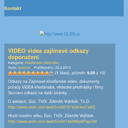
Kontakt
VIDEO videa zajímavé odkazy
doporučení
Kategorie:
Křesťanské přednášky
Autor:
spravce
Publikováno:
23.4.2013
(
1
hlasů, průměr:
9,00
z 10)
Odkazy na Zajímavé křesťanské video, dokumenty,
pořady VIDEA křesťanská, vědecké přednášky i filmy.
Seznam odkazů na další stránky…
O sektach, Doc. ThDr. Zdeněk Vojtíšek, Th.D.
http://www.veoh.com/watch/v29757426rket7s6G
Hnuti noveho věku, Doc. ThDr. Zdeněk Vojtíšek
http://www.veoh.com/watch/v29749586p6FkpCk6