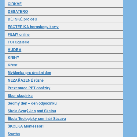
CÍRKVE
DESATERO
DĚTSKÉ pro děti
ESOTERIKA horoskopy karty
FILMY online
FOTOgalerie
HUDBA
KNIHY
Křest
Myšlenka pro dnešní den
NEZAŘAZENÉ různé
Prezentace PPT obrázky
Sbor skupinka
Sedmý den – den odpočinku
Škola Svatý Jan pod Skalou
Škola Teologický seminář Sázava
ŠKOLKA Montessori
Svatba