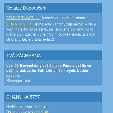
Odkazy Doporučení
STAROŽITNOSTI.net
Starožitnosti umění historie 1
ZLATNICTVÍ.net
Drahé kovy kameny zajímavosti – Není
všechno zlato co se třpytí, ale jsou i jiné poklady. Co je
drahé a co vzácné, co je módní, co kolik staojí, ze zlata
stříbra, či jak je drahá perla. 2
TVÁ ZÁCHRANA…
Vyznáš-li svými ústy Ježíše jako Pána a uvěříš ve
svém srdci, že ho Bůh vzkřísil z mrtvých, budeš
spasen.
Římanům 10:9
CHANUKA 5777
Neděle 25. prosince 2016
Roky 2008-2028
Chanuka