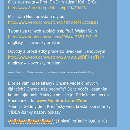
O vzniku sveta – Prof. RNDr. Vladimír Král, DrSc.
http://www.3an.sk/pg_detail.php?id=70008
Mistr Jan Hus, pravda a mytus
http://www.veoh.com/watch/v31042441P2zzs6JH
Tajomstva tajnych spoločnosti, Prof. Walter Veith
http://www.veoh.com/watch/v308441785TjSGat7
anglicky – slovensky preklad
Dôvody a prostriedky prace so Svedkami Jehovovymi
http://www.veoh.com/watch/v29749582dRFNepTt 
anglicky – slovensky preklad
www.7den.cz, Video záznamy duchovní videa online křesťanské filmy.
———–
Líbí se vám naše strány? Chcete vědět o nových
článcích? Chcete nás podpořit? Dejte vědět i ostatním,
komentujte naše články a sdílejte je. Přidejte se nás na
Facebook zde:
www.Facebook.com/7den
7den.cz Sedmý den, Křesťaský web, křesťanské stránky
VIDEA články názory odkazy.
(
1
hlasů, průměr:
9,00
z 10)