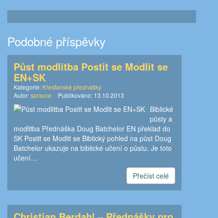
Podobné příspěvky
Půst modlitba Postit se Modlit se
EN+SK
Kategorie:
Křesťanské přednášky
Autor:
spravce
Publikováno:
13.10.2013
Biblické
půsty a
modlitba Přednáška Doug Batchelor EN překlad do
SK Postit se Modlit se Biblický pohled na půst Doug
Batchelor ukazuje na biblické učení o půstu. Je toto
učení…
Přečíst celé
Christian Berdahl – Přednášky pro