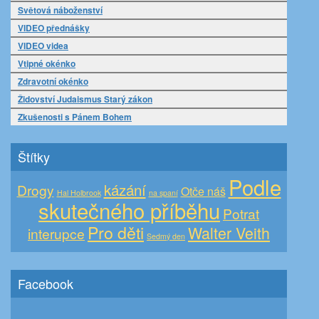
Světová náboženství
VIDEO přednášky
VIDEO videa
Vtipné okénko
Zdravotní okénko
Židovství Judaismus Starý zákon
Zkušenosti s Pánem Bohem
Štítky
Podle
kázání
Drogy
Otče náš
Hal Holbrook
na spaní
skutečného příběhu
Potrat
Pro děti
Walter Veith
interupce
Sedmý den
Facebook