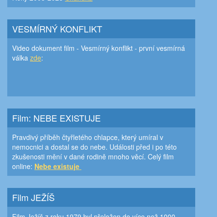
VESMÍRNÝ KONFLIKT
Video dokument film - Vesmírný konflikt - první vesmírná
válka
zde
:
Film: NEBE EXISTUJE
Pravdivý příběh čtyřletého chlapce, který umíral v
nemocnici a dostal se do nebe. Události před i po této
zkušenosti mění v dané rodině mnoho věcí. Celý film
online:
Nebe existuje
Film JEŽÍŠ
Film Ježíš z roku 1979 byl přeložen do více než 1000.