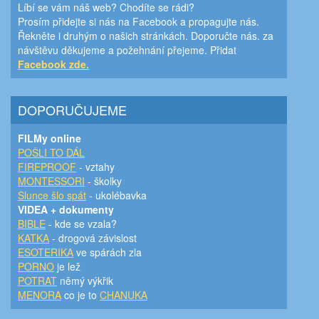
Líbí se vám náš web? Chodíte se rádi?
Prosím přidejte si nás na Facebook a propagujte nás.
Řekněte i druhým o našich stránkách. Doporučte nás. za
návštěvu děkujeme a požehnání přejeme. Přidat
Facebook zde.
DOPORUČUJEME
FILMy online
POŠLI TO DÁL
FIREPROOF
- vztahy
MONTESSORI
- školky
Slunce šlo spát
- ukolébavka
VIDEA + dokumenty
BIBLE
- kde se vzala?
KATKA
- drogová závislost
ESOTERIKA
ve spárách zla
PORNO
je lež
POTRAT
němý výkřik
MENORA
co je to
CHANUKA