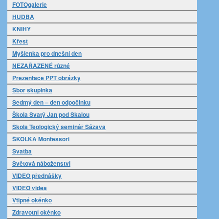
FOTOgalerie
HUDBA
KNIHY
Křest
Myšlenka pro dnešní den
NEZAŘAZENÉ různé
Prezentace PPT obrázky
Sbor skupinka
Sedmý den – den odpočinku
Škola Svatý Jan pod Skalou
Škola Teologický seminář Sázava
ŠKOLKA Montessori
Svatba
Světová náboženství
VIDEO přednášky
VIDEO videa
Vtipné okénko
Zdravotní okénko