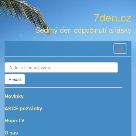
7den.cz
Sedmý den odpočinutí a lásky
Toggle
navigati
Hledat
Novinky
AKCE pozvánky
Hope TV
O nás