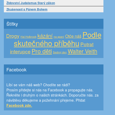
Židovství Judaismus Starý zákon
Zkušenosti s Pánem Bohem
Štítky
Podle
kázání
Drogy
Otče náš
Hal Holbrook
na spaní
skutečného příběhu
Potrat
Pro děti
Walter Veith
interupce
Sedmý den
Facebook
Líbí se vám náš web? Chodíte se rádi?
Prosím přidejte si nás na Facebook a propagujte nás.
Řekněte i druhým o našich stránkách. Doporučte nás. za
návštěvu děkujeme a požehnání přejeme. Přidat
Facebook zde.