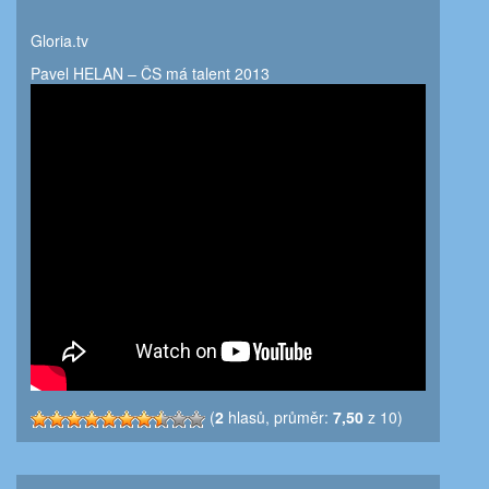
Gloria.tv
Pavel HELAN – ČS má talent 2013
(
2
hlasů, průměr:
7,50
z 10)