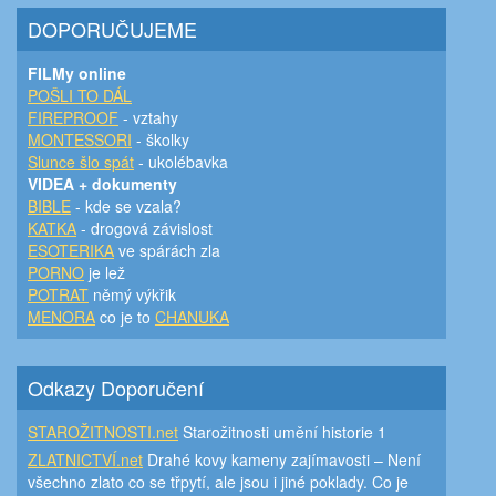
DOPORUČUJEME
FILMy online
POŠLI TO DÁL
FIREPROOF
- vztahy
MONTESSORI
- školky
Slunce šlo spát
- ukolébavka
VIDEA + dokumenty
BIBLE
- kde se vzala?
KATKA
- drogová závislost
ESOTERIKA
ve spárách zla
PORNO
je lež
POTRAT
němý výkřik
MENORA
co je to
CHANUKA
Odkazy Doporučení
STAROŽITNOSTI.net
Starožitnosti umění historie 1
ZLATNICTVÍ.net
Drahé kovy kameny zajímavosti – Není
všechno zlato co se třpytí, ale jsou i jiné poklady. Co je