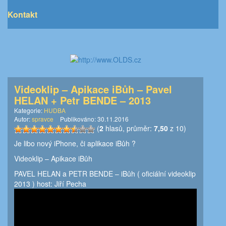
Kontakt
Videoklip – Apikace iBůh – Pavel
HELAN + Petr BENDE – 2013
Kategorie:
HUDBA
Autor:
spravce
Publikováno:
30.11.2016
(
2
hlasů, průměr:
7,50
z 10)
Je libo nový iPhone, či aplikace iBůh ?
Videoklip – Apikace iBůh
PAVEL HELAN a PETR BENDE – iBůh ( oficiální videoklip
2013 ) host: Jiří Pecha