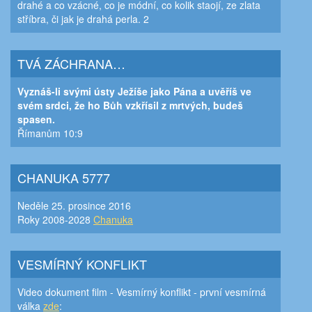
drahé a co vzácné, co je módní, co kolik staojí, ze zlata
stříbra, či jak je drahá perla. 2
TVÁ ZÁCHRANA…
Vyznáš-li svými ústy Ježíše jako Pána a uvěříš ve
svém srdci, že ho Bůh vzkřísil z mrtvých, budeš
spasen.
Římanům 10:9
CHANUKA 5777
Neděle 25. prosince 2016
Roky 2008-2028
Chanuka
VESMÍRNÝ KONFLIKT
Video dokument film - Vesmírný konflikt - první vesmírná
válka
zde
: