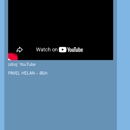
zdroj: YouTube
PAVEL HELAN – iBůh