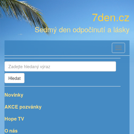
7den.cz
Sedmý den odpočinutí a lásky
Toggle
navigati
Hledat
Novinky
AKCE pozvánky
Hope TV
O nás