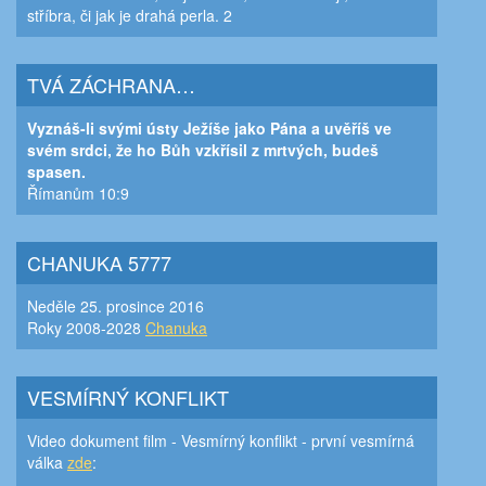
stříbra, či jak je drahá perla. 2
TVÁ ZÁCHRANA…
Vyznáš-li svými ústy Ježíše jako Pána a uvěříš ve
svém srdci, že ho Bůh vzkřísil z mrtvých, budeš
spasen.
Římanům 10:9
CHANUKA 5777
Neděle 25. prosince 2016
Roky 2008-2028
Chanuka
VESMÍRNÝ KONFLIKT
Video dokument film - Vesmírný konflikt - první vesmírná
válka
zde
: