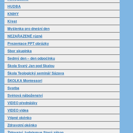
HUDBA
KNIHY
Křest
Myšlenka pro dnešní den
NEZAŘAZENÉ různé
Prezentace PPT obrázky
Sbor skupinka
Sedmý den – den odpočinku
Škola Svatý Jan pod Skalou
Škola Teologický seminář Sázava
ŠKOLKA Montessori
Svatba
Světová náboženství
VIDEO přednášky
VIDEO videa
Vtipné okénko
Zdravotní okénko
Židovství Judaismus Starý zákon