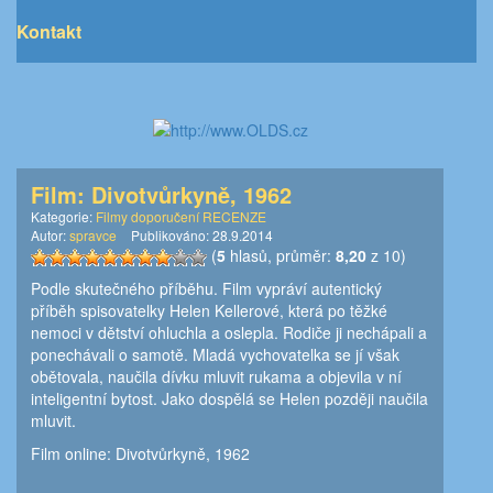
Kontakt
Film: Divotvůrkyně, 1962
Kategorie:
Filmy doporučení RECENZE
Autor:
spravce
Publikováno:
28.9.2014
(
5
hlasů, průměr:
8,20
z 10)
Podle skutečného příběhu. Film vypráví autentický
příběh spisovatelky Helen Kellerové, která po těžké
nemoci v dětství ohluchla a oslepla. Rodiče ji nechápali a
ponechávali o samotě. Mladá vychovatelka se jí však
obětovala, naučila dívku mluvit rukama a objevila v ní
inteligentní bytost. Jako dospělá se Helen později naučila
mluvit.
Film online: Divotvůrkyně, 1962